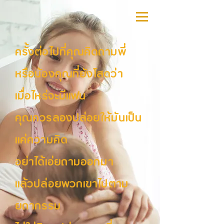
ครั้งต่อไปที่คุณคิดถามพี่
หรือน้องคุณที่ยังโสดว่า
เมื่อไหร่จะมีแฟน
คุณควรลองปล่อยให้มันเป็น
แค่ความคิด
อย่าได้เอ่ยถามออกมา
แล้วปล่อยพวกเขาไปตาม
ยถากรรม