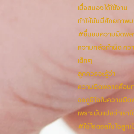
เมื่อสมองได้ใช้งาน
ทำให้มันมีศักยภาพมา
#ชื่นชมความผิดพลา
ความกลัวทำผิด ความ
เด็กๆ
ลูกควรจะรู้ว่า
ความผิดพลาดคือบทเ
จงภูมิใจในความผิด
เพราะมันแปลว่าเราไ
#ใช้ไอดอลในใจลูกเ