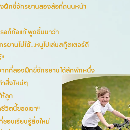
ังฝึกขี่จักรยานสองล้อที่ถนนหน้า
ธอก็ท้อแท้ พูดขึ้นมาว่า
จักรยานไม่ได้...หนูไปเล่นสกู๊ตเตอร์ดี
์"
ากที่ลองฝึกขี่จักรยานได้สักพักหนึ่ง
ทำสิ่งใหม่ๆ
ห้ลูก
ชีวิตนี้ของเขา"
ี่ชอบเรียนรู้สิ่งใหม่