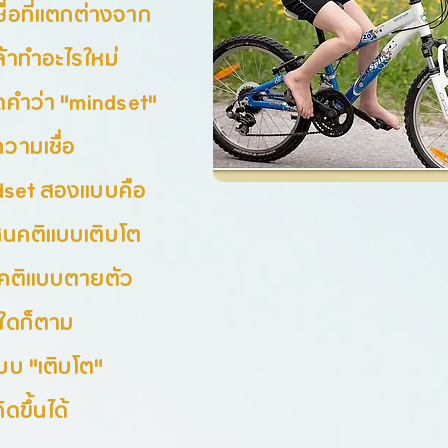
ื่อที่แตกต่างจาก
กล้าทำอะไรใหม่
ูดคำว่า "mindset"
ความเชื่อ
ndset สองแบบคือ
ศนคติแบบเติบโต
นคติแบบตายตัว
งใดก็ตาม
บบ "เติบโต"
กิดขึ้นได้