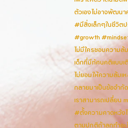
เพราะคิดว่าตนไม่ดี
ตัวเองไม่อาจพัฒนา
#มีสิ่งเล็กๆในชีวิต
#growth #mindse
ไม่มีใครชอบความล้
เด็กที่มีทัศนคติแบบเ
ไม่ยอมให้ความล้มเหล
กลายมาเป็นข้อจำกั
เราสามารถเปลี่ยน mi
#ตั้งความคาดหวังไว
ตามปกติถ้าลูกทำอะไร