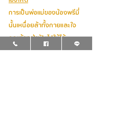
เองให้ดี
การเป็นพ่อแม่ของน้องพรีมี่
นั้นเหนื่อยล้าทั้งกายและใจ
คุณต้องฝ่าฟันไปให้ได้
แต่คุณต้องรู้ขีดจำกัดของตัว
เอง
และรู้จักหาวิธีพักผ่อน สลับ
กันพัก
แบ่งเบาภาระซึ่งกันและกัน
ถ้าไม่ไหวก็ต้องพึ่งตัวช่วยที่
ไว้ใจได้และเชี่ยวชาญการ