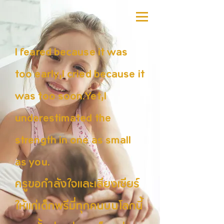
I feared because it was
too early,I cried because it
was too soon.Yet,I
underestimated the
strength in one as small
as you.
ครูขอกำลังใจและเสียงเชียร์
ให้แก่เด็กพรีมี่ทุกคนบนโลกนี้