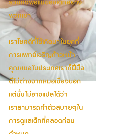
รวมทั้งพ่อแม่ของเด็กอย่าง
พวกเขา
เราโชคดีที่ได้เกิดมาในยุคที่
การแพทย์เจริญก้าวหน้า
คุณหมอในประเทศเราก็ฝีมือ
ดีไม่ต่างจากหมอเมืองนอก
แต่นั่นไม่อาจแปลได้ว่า
เราสามารถทำตัวสบายๆใน
การดูแลเด็กที่คลอดก่อน