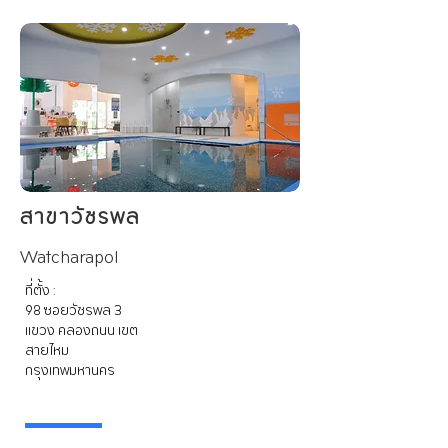
สาขาวัชรพล
Watcharapol
ที่ตั้ง :
98 ซอยวัชรพล 3
แขวง คลองถนน เขต
สายไหม
กรุงเทพมหานคร